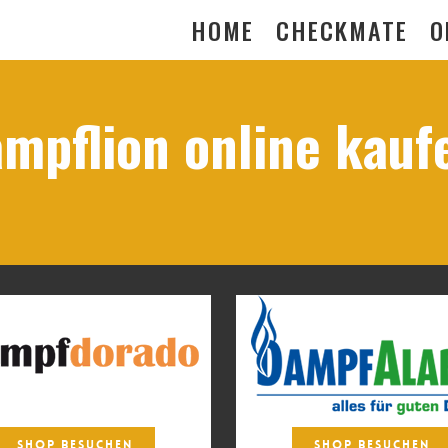
HOME
CHECKMATE
O
mpflion online kauf
SHOP BESUCHEN
SHOP BESUCHEN